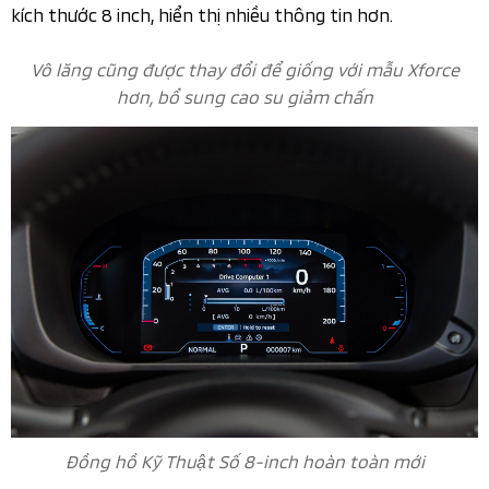
Nội thất tinh tế hơn với vật liệu mềm mại cao cấp, kết
hợp phối màu mới, mang lại cảm giác sang trọng và
thoải mái.​​
Vô lăng cũng được thay đổi để giống với mẫu Xforce hơn,
bổ sung cao su giảm chấn giúp giảm rung lắc khi di
chuyển, với các nút bấm chức năng như media, ga tự
động. Cụm đồng hồ sau vô lăng cũng được nâng cấp, có
kích thước 8 inch, hiển thị nhiều thông tin hơn.