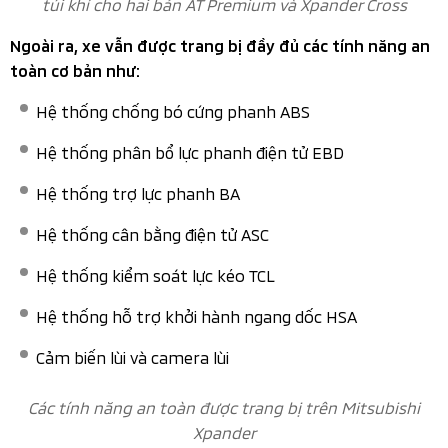
khi bản Xpander Cross sẽ là hai tông màu đỏ/đen
Cửa gió điều hòa được đặt trên trần xe, giúp không khí
lạnh lan tỏa đều khắp khoang cabin, đặc biệt là đến hàng
ghế thứ 2 và thứ 3.
Ở hàng ghế thứ 2 với không gian rộng rãi, tiện nghi đầy đủ
và khả năng điều chỉnh linh hoạt, hàng ghế này mang lại
trải nghiệm rất thoải mái, là yếu tố then chốt giúp
Xpander được nhiều gia đình và doanh nghiệp kinh doanh
dịch vụ tin tưởng lựa chọn.