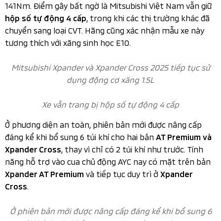
Đối với
sẽ được bọc ghế da màu đen,
Mitsubishi Xpander
trong khi bản
sẽ là hai tông màu đỏ/đen
Xpander Cross
thay cho xanh/đen như ở bản cũ. Tất nhiên, chất liệu da
này vẫn là loại giảm hấp thụ nhiệt dưới trời nắng.
Mitsubishi Xpander sẽ được bọc ghế da màu đen, trong