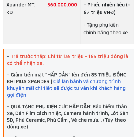
Xpander MT.
560.000.000
– Phiếu nhiên liệu (~
KD
67 triệu VNĐ)
- Tặng phụ kiện
chính hãng theo xe
-
Trả trước thấp: Chỉ từ 135 triệu - 165 triệu đồng là
có thể nhận xe.
-
Giảm tiền mặt "HẤP DẪN"
lên đến
85 TRIỆU ĐỒNG
KHI MUA XPANDER
|
Giá lăn bánh và chương trình
khuyến mãi chi tiết sẽ được tư vấn khi khách hàng
gọi điện
- QUÀ TẶNG PHỤ KIỆN CỰC HẤP DẪN:
Bảo hiểm thân
xe, Dán Film cách nhiệt, Camera hành trình, Lót Sàn
5D, Phủ Ceramic, Phủ Gầm , Vè che mưa... (Tùy theo
dòng xe)