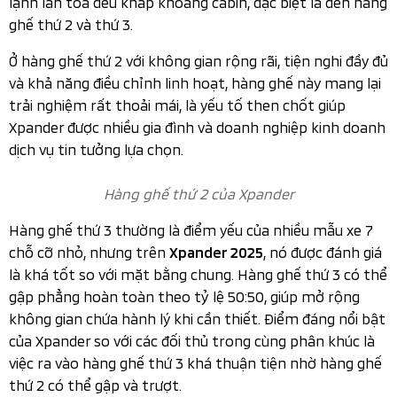
Màn hình cảm ứng kích thước lớn 10 inch, thao tác mượt
mà,
Ngoài ra, khu vực điều hòa, bệ trung tâm, cần số,... vẫn giữ
nguyên cách thiết kế và bố trí, không có sự nâng cấp
nào.