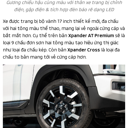
Gương chiếu hậu cùng màu với thân xe trang bị chỉnh
điện, gập điện & tích hợp đèn báo rẽ dạng LED
Xe được trang bị bộ vành 17 inch thiết kế mới, đa chấu
với hai tông màu thể thao, mang lại vẻ ngoài cứng cáp và
bắt mắt hơn. Cụ thể trên bản
sẽ là
Xpander AT Premium
loại 9 chấu đơn sơn hai tông màu tạo hiệu ứng thị giác
như loại đa chấu kép. Còn bản
là loại đa
Xpander Cross
chấu to bản mang tới vẻ cứng cáp hơn.