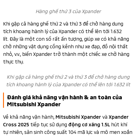
Cổng sạc USB Type-C & Hệ thống điều hòa kỹ thuật số
Phanh tay điện tử & Giữ phanh tự động