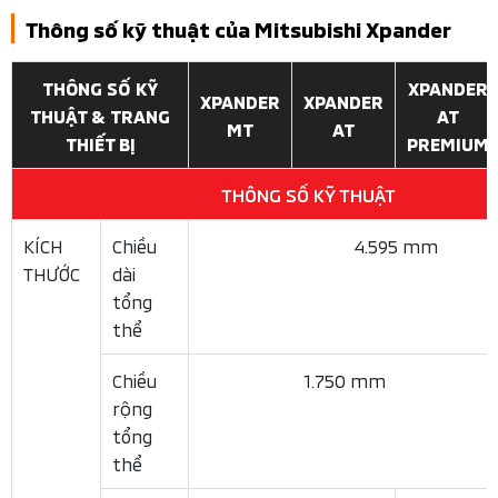
Hàng ghế thứ 2 của Xpander
Hàng ghế thứ 3 thường là điểm yếu của nhiều mẫu xe 7
chỗ cỡ nhỏ, nhưng trên
, nó được đánh giá
Xpander 2025
là khá tốt so với mặt bằng chung. Hàng ghế thứ 3 có thể
gập phẳng hoàn toàn theo tỷ lệ 50:50, giúp mở rộng
không gian chứa hành lý khi cần thiết. Điểm đáng nổi bật
của Xpander so với các đối thủ trong cùng phân khúc là
việc ra vào hàng ghế thứ 3 khá thuận tiện nhờ hàng ghế
thứ 2 có thể gập và trượt.