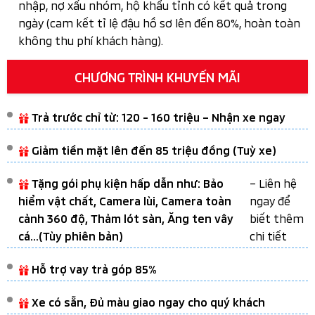
nhập, nợ xấu nhóm, hộ khẩu tỉnh có kết quả trong
ngày (cam kết tỉ lệ đậu hồ sơ lên đến 80%, hoàn toàn
không thu phí khách hàng).
CHƯƠNG TRÌNH KHUYẾN MÃI
Trả trước chỉ từ: 120 - 160 triệu – Nhận xe ngay
Giảm tiền mặt lên đến 85 triệu đồng (Tuỳ xe)
– Liên hệ
Tặng gói phụ kiện hấp dẫn như: Bảo
ngay để
hiểm vật chất, Camera lùi, Camera toàn
biết thêm
cảnh 360 độ, Thảm lót sàn, Ăng ten vây
chi tiết
cá...(Tùy phiên bản)
Hỗ trợ vay trả góp 85%
Xe có sẵn, Đủ màu giao ngay cho quý khách