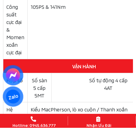
Khi gập cả hàng ghế thứ 2 và thứ 3 để chở hàng dung
tích khoang hành lý của Xpander có thể lên tới 1.632 lít
Đánh giá khả năng vận hành & an toàn của
Mitsubishi Xpander
Zalo
Về khả năng vận hành,
và
Mitsubishi Xpander
Xpander
tiếp tục sử dụng
hút khí
Cross 2025
động cơ xăng 1.5L
tự nhiên, sản sinh công suất 104 mã lực và mô men xoắn
Hotline: 0945.636.777
Nhận Ưu Đãi
141Nm. Điểm gây bất ngờ là Mitsubishi Việt Nam vẫn giữ
, trong khi các thị trường khác đã