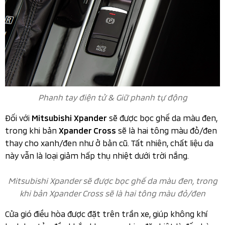
Đồng hồ Kỹ Thuật Số 8-inch​​ hoàn toàn mới
Xe được trang bị màn hình cảm ứng 10 inch (chỉ có ở bản
AT Premium và Cross), hỗ trợ kết nối Apple CarPlay và
Android Auto. Màn hình lớn hơn và tính năng kết nối
không dây giúp nâng cao trải nghiệm giải trí.