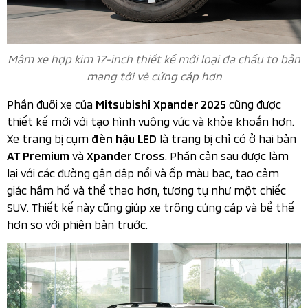
Mâm xe hợp kim 17-inch thiết kế mới​ loại đa chấu to bản
mang tới vẻ cứng cáp hơn
Phần đuôi xe của
cũng được
Mitsubishi Xpander 2025
thiết kế mới với tạo hình vuông vức và khỏe khoắn hơn.
Xe trang bị cụm
là trang bị chỉ có ở hai bản
đèn hậu LED
và
. Phần cản sau được làm
AT Premium
Xpander Cross
lại với các đường gân dập nổi và ốp màu bạc, tạo cảm
giác hầm hố và thể thao hơn, tương tự như một chiếc
SUV. Thiết kế này cũng giúp xe trông cứng cáp và bề thế
hơn so với phiên bản trước.