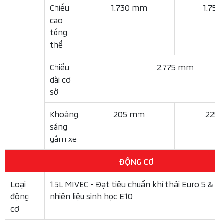
Hàng ghế thứ 3 của Xpander
Khi gập cả hàng ghế thứ 2 và thứ 3 để chở hàng dung
tích khoang hành lý của Xpander có thể lên tới 1.632
lít. Đây là một con số rất ấn tượng, giúp xe có khả năng
chở những vật dụng cồng kềnh như xe đạp, đồ nội thất
nhỏ, v.v., biến Xpander trở thành một chiếc xe chở hàng
thực thụ.