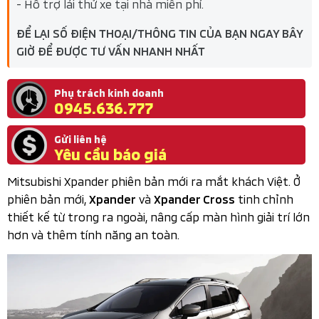
- Hỗ trợ lái thử xe tại nhà miễn phí.
ĐỂ LẠI SỐ ĐIỆN THOẠI/THÔNG TIN CỦA BẠN NGAY BÂY
GIỜ ĐỂ ĐƯỢC TƯ VẤN NHANH NHẤT
Phụ trách kinh doanh
0945.636.777
Gửi liên hệ
Yêu cầu báo giá
Mitsubishi Xpander phiên bản mới ra mắt khách Việt. Ở
phiên bản mới,
và
tinh chỉnh
Xpander
Xpander Cross
thiết kế từ trong ra ngoài, nâng cấp màn hình giải trí lớn
hơn và thêm tính năng an toàn.