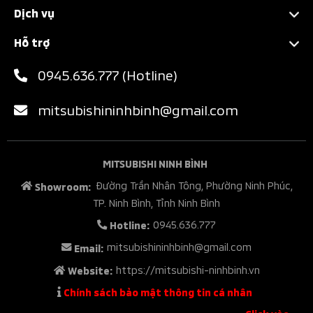
Xforce
Dịch vụ
Xpander
Chính sách bảo hành
Hỗ trợ
Xpander Cross
Bảo dưỡng nhanh
Bảng giá xe Mitsubishi
0945.636.777 (Hotline)
New Triton
Các hạng mục bảo dưỡng
Mua xe Mitsubishi trả góp
Attrage
Thông tin phụ tùng
mitsubishininhbinh@gmail.com
Đăng ký nhận báo giá xe
Destinator
Chăm sóc khách hàng
Đăng ký lái thử xe
Liên hệ với chúng tôi
MITSUBISHI NINH BÌNH
Đường Trần Nhân Tông, Phường Ninh Phúc,
Showroom:
TP. Ninh Bình, Tỉnh Ninh Bình
0945.636.777
Hotline:
mitsubishininhbinh@gmail.com
Email:
https://mitsubishi-ninhbinh.vn
Website:
Chính sách bảo mật thông tin cá nhân