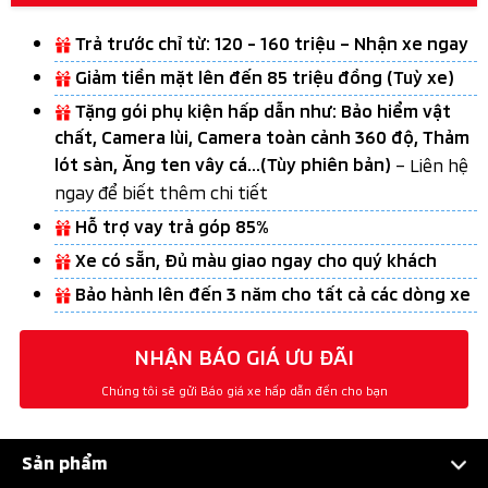
Trả trước chỉ từ: 120 - 160 triệu – Nhận xe ngay
Giảm tiền mặt lên đến 85 triệu đồng (Tuỳ xe)
Tặng gói phụ kiện hấp dẫn như: Bảo hiểm vật
chất, Camera lùi, Camera toàn cảnh 360 độ, Thảm
lót sàn, Ăng ten vây cá...(Tùy phiên bản)
– Liên hệ
ngay để biết thêm chi tiết
Hỗ trợ vay trả góp 85%
Xe có sẵn, Đủ màu giao ngay cho quý khách
Bảo hành lên đến 3 năm cho tất cả các dòng xe
NHẬN BÁO GIÁ ƯU ĐÃI
Chúng tôi sẽ gửi Báo giá xe hấp dẫn đến cho bạn
Sản phẩm