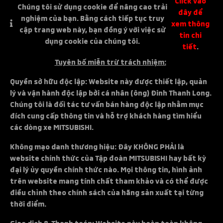
Click vào
Chúng tôi sử dụng cookie để nâng cao trải
đây để
nghiệm của bạn. Bằng cách tiếp tục truy
xem thông
cập trang web này, bạn đồng ý với việc sử
tin chi
dụng cookie của chúng tôi.
tiết
.
Tuyên bố miễn trừ trách nhiệm:
Quyền sở hữu độc lập: Website này được thiết lập, quản
lý và vận hành độc lập bởi cá nhân (ông) Đinh Thanh Long.
Chúng tôi là đối tác tư vấn bán hàng độc lập nhằm mục
đích cung cấp thông tin và hỗ trợ khách hàng tìm hiểu
các dòng xe MITSUBISHI.
Không mạo danh thương hiệu: Đây KHÔNG PHẢI là
website chính thức của Tập đoàn MITSUBISHI hay bất kỳ
đại lý ủy quyền chính thức nào. Mọi thông tin, hình ảnh
trên website mang tính chất tham khảo và có thể được
điều chỉnh theo chính sách của hãng sản xuất tại từng
thời điểm.
Giao dịch & Thanh toán: Website này hoàn toàn không